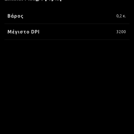
Βάρος
0,2 κ.
Μέγιστο DPI
3200