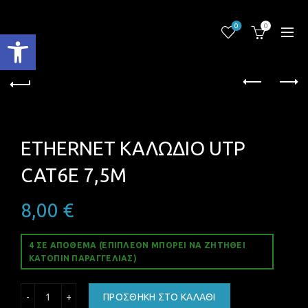
0
0
Ανοίξτε τη γραμμή εργαλείων
ETHERNET ΚΑΛΩΔΙΟ UTP
CAT6E 7,5M
8,00
€
4 ΣΕ ΑΠΌΘΕΜΑ (ΕΠΙΠΛΈΟΝ ΜΠΟΡΕΊ ΝΑ ΖΗΤΗΘΕΊ
ΚΑΤΌΠΙΝ ΠΑΡΑΓΓΕΛΊΑΣ)
ETHERNET ΚΑΛΩΔΙΟ UTP CAT6E 7,5M ποσότητα
ΠΡΟΣΘΉΚΗ ΣΤΟ ΚΑΛΆΘΙ