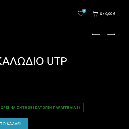
0
0
/
0,00
€
ΚΑΛΩΔΙΟ UTP
ΟΡΕΊ ΝΑ ΖΗΤΗΘΕΊ ΚΑΤΌΠΙΝ ΠΑΡΑΓΓΕΛΊΑΣ)
CAT6E 30M ποσότητα
ΤΟ ΚΑΛΆΘΙ