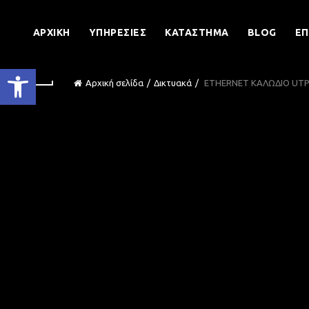
ΑΡΧΙΚΉ
ΥΠΗΡΕΣΊΕΣ
ΚΑΤΆΣΤΗΜΑ
BLOG
ΕΠ
Ανοίξτε τη γραμμή εργαλείων
Αρχική σελίδα
Δικτυακά
ETHERNET ΚΑΛΩΔΙΟ UTP