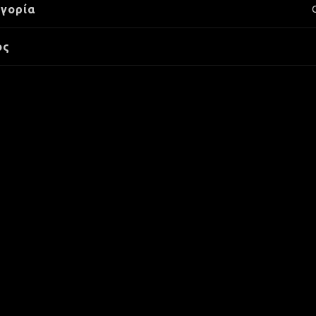
γορία
ος