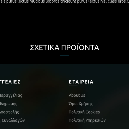
a a purus lectus faucibus lobortis tincidunt purus lectus nisl class eros
ΣΧΕΤΙΚΆ ΠΡΟΪΌΝΤΑ
ΓΓΕΛΊΕΣ
ΕΤΑΙΡΕΊΑ
Παραγγελίας
About Us
Πληρωμής
Όροι Χρήσης
Αποστολής
Πολιτική Cookies
ή Συναλλαγών
Πολιτική Υπηρεσιών