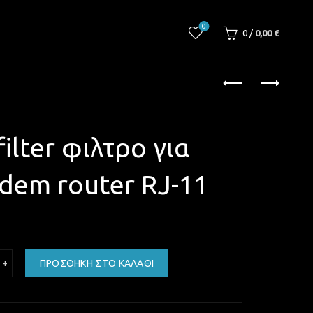
0
0
/
0,00
€
ilter φιλτρο για
dem router RJ-11
L VDSL filter φιλτρο για internet modem router RJ-11 ποσότητα
ΠΡΟΣΘΉΚΗ ΣΤΟ ΚΑΛΆΘΙ