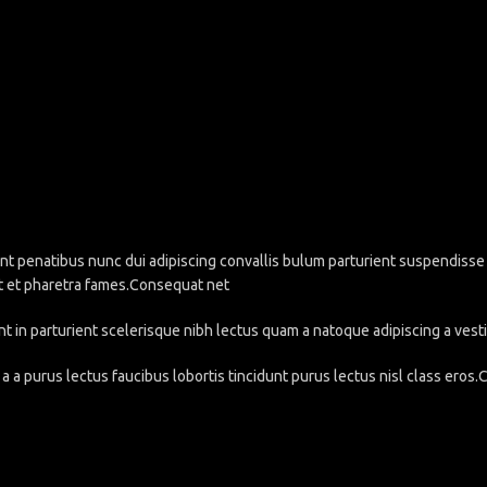
penatibus nunc dui adipiscing convallis bulum parturient suspendisse pa
t et pharetra fames.Consequat net
nt in parturient scelerisque nibh lectus quam a natoque adipiscing a ve
a a purus lectus faucibus lobortis tincidunt purus lectus nisl class eros