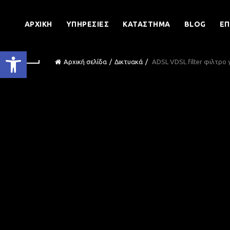
ΑΡΧΙΚΉ
ΥΠΗΡΕΣΊΕΣ
ΚΑΤΆΣΤΗΜΑ
BLOG
ΕΠ
Ανοίξτε τη γραμμή εργαλείων
Αρχική σελίδα
Δικτυακά
ADSL VDSL filter φιλτρο 