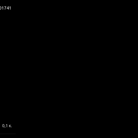
01741
0,1 κ.