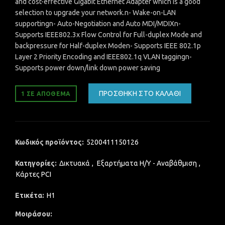
and cost-effective Gigabit Ethernet Adapter which is a good
selection to upgrade your network.n- Wake-on-LAN
supportingn- Auto-Negotiation and Auto MDI/MDIXn-
Supports IEEE802.3x Flow Control for Full-duplex Mode and
backpressure for Half-duplex Moden- Supports IEEE 802.1p
Layer 2 Priority Encoding and IEEE802.1q VLAN taggingn-
Supports power down/link down power saving
ΠΡΟΣΘΉΚΗ ΣΤΟ ΚΑΛΆΘΙ
1 ΣΕ ΑΠΌΘΕΜΑ
Κωδικός προϊόντος:
5200411150126
Κατηγορίες:
Δικτυακά
,
Εξαρτήματα Η/Υ - Αναβάθμιση
,
Κάρτες PCI
Ετικέτα:
H1
Μοιράσου