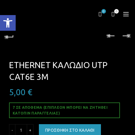
0
0
Ανοίξτε τη γραμμή εργαλείων
ETHERNET ΚΑΛΩΔΙΟ UTP
CAT6E 3M
5,00
€
7 ΣΕ ΑΠΌΘΕΜΑ (ΕΠΙΠΛΈΟΝ ΜΠΟΡΕΊ ΝΑ ΖΗΤΗΘΕΊ
ΚΑΤΌΠΙΝ ΠΑΡΑΓΓΕΛΊΑΣ)
ETHERNET ΚΑΛΩΔΙΟ UTP CAT6E 3M ποσότητα
ΠΡΟΣΘΉΚΗ ΣΤΟ ΚΑΛΆΘΙ