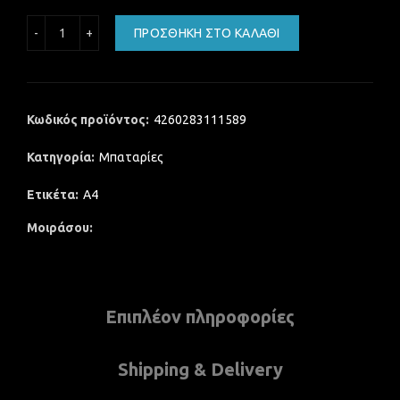
Αλκαλική Μπαταρία TOSHIBA ALKALINE AAA 1.5V (LR3) (4 P
ΠΡΟΣΘΉΚΗ ΣΤΟ ΚΑΛΆΘΙ
Κωδικός προϊόντος:
4260283111589
Κατηγορία:
Μπαταρίες
Ετικέτα:
A4
Μοιράσου
Επιπλέον πληροφορίες
Shipping & Delivery