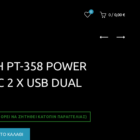
0
0
/
0,00
€
 PT-358 POWER
 2 Χ USB DUAL
ΟΡΕΊ ΝΑ ΖΗΤΗΘΕΊ ΚΑΤΌΠΙΝ ΠΑΡΑΓΓΕΛΊΑΣ)
 CHARGER AC 2 Χ USB DUAL ποσότητα
ΤΟ ΚΑΛΆΘΙ