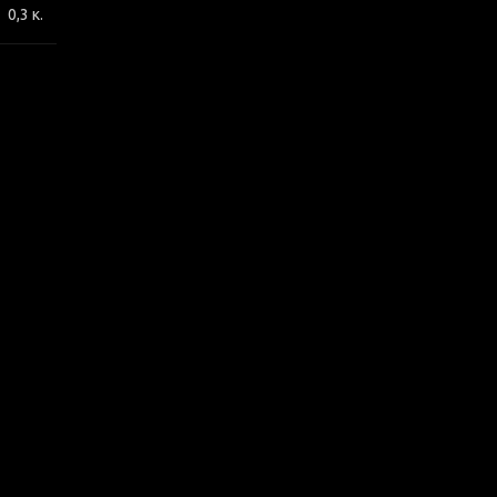
0,3 κ.