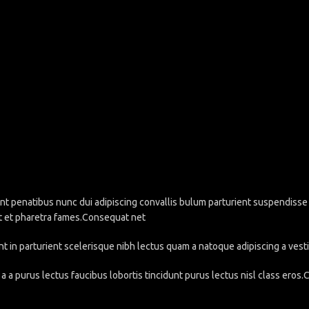
penatibus nunc dui adipiscing convallis bulum parturient suspendisse pa
t et pharetra fames.Consequat net
nt in parturient scelerisque nibh lectus quam a natoque adipiscing a ve
a a purus lectus faucibus lobortis tincidunt purus lectus nisl class eros