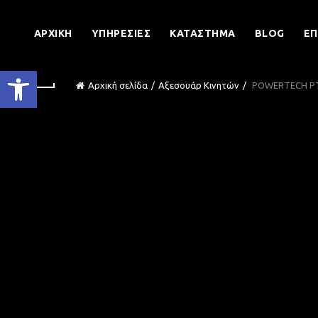
ΑΡΧΙΚΉ
ΥΠΗΡΕΣΊΕΣ
ΚΑΤΆΣΤΗΜΑ
BLOG
ΕΠ
Ανοίξτε τη γραμμή εργαλείων
Αρχική σελίδα
Αξεσουάρ Κινητών
POWERTECH PT-