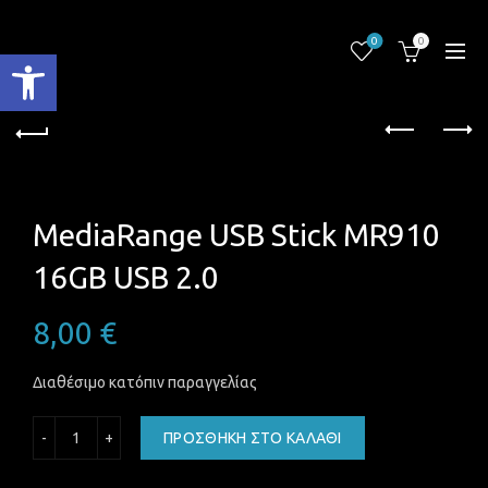
0
0
Ανοίξτε τη γραμμή εργαλείων
MediaRange USB Stick MR910
16GB USB 2.0
8,00
€
Διαθέσιμο κατόπιν παραγγελίας
MediaRange USB Stick MR910 16GB USB 2.0 ποσότητα
ΠΡΟΣΘΉΚΗ ΣΤΟ ΚΑΛΆΘΙ