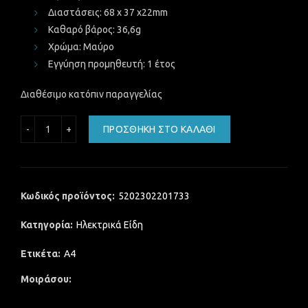
Διαστάσεις: 68 x 37 x22mm
Καθαρό βάρος: 36,6g
Χρώμα: Μαύρο
Εγγύηση προμηθευτή: 1 έτος
Διαθέσιμο κατόπιν παραγγελίας
PowerTech ΦΟΡΤΙΣΤΗΣ ΤΟΙΧΟΥ PT-417 USB MICRO 1A BL
ΠΡΟΣΘΉΚΗ ΣΤΟ ΚΑΛΆΘΙ
Κωδικός προϊόντος:
5202302201733
Κατηγορία:
Ηλεκτρικά Είδη
Ετικέτα:
A4
Μοιράσου