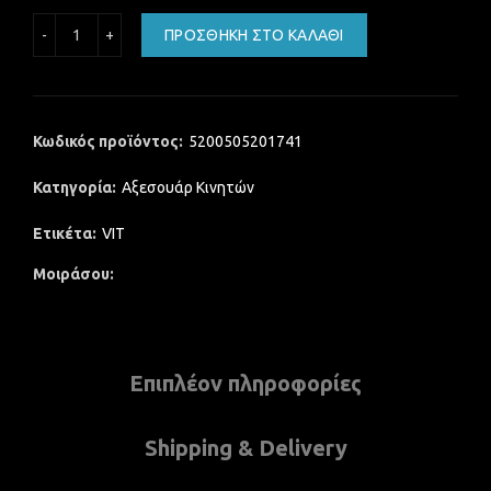
USB TYPE C CARD READER ΓΙΑ ΚΙΝΗΤΑ ΤΗΛΕΦΩΝΑ ANDROID
ΠΡΟΣΘΉΚΗ ΣΤΟ ΚΑΛΆΘΙ
Κωδικός προϊόντος:
5200505201741
Κατηγορία:
Αξεσουάρ Κινητών
Ετικέτα:
VIT
Μοιράσου
Επιπλέον πληροφορίες
Shipping & Delivery