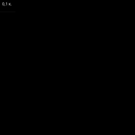
0,1 κ.