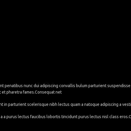
penatibus nunc dui adipiscing convallis bulum parturient suspendisse pa
t et pharetra fames.Consequat net
nt in parturient scelerisque nibh lectus quam a natoque adipiscing a ve
a a purus lectus faucibus lobortis tincidunt purus lectus nisl class eros