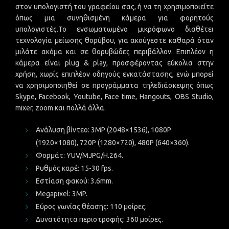
στον υπολογιστή του γραφείου σας, ή να τη χρησιμοποιείτε
όπως μια συνηθισμένη κάμερα για φορητούς
υπολογιστές.Το ενσωματωμένο μικρόφωνο διαθέτει
τεχνολογία μείωσης θορύβου, για ακούγεστε καθαρά όταν
μιλάτε ακόμα και σε θορυβώδες περιβάλλον. Επιπλέον η
κάμερα είναι plug & play, προσφέροντας εύκολια στην
χρήση, χωρίς επιπλέον οδηγούς εγκατάστασης, ενώ μπορεί
να χρησιμοποιηθεί σε προγράμματα τηλεδιάσκεψης όπως
Skype, Facebook, Youtube, Face time, Hangouts, OBS Studio,
mixer, zoom και πολλά άλλα.
Ανάλυση βίντεο:
3MP (2048×1536), 1080P
(1920×1080), 720P (1280×720), 480P (640×360).
Φορμάτ:
YUV/MJPG/H.264.
Ρυθμός καρέ:
15-30 fps.
Εστίαση φακού:
3.6mm.
Megapixel:
3MP.
Εύρος γωνίας θέασης:
110 μοίρες.
Δυνατότητα περιστροφής:
360 μοίρες.