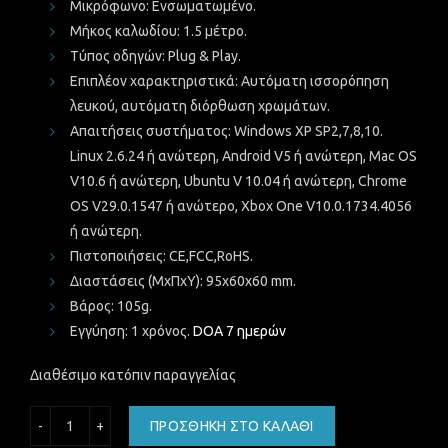
Μικρόφωνο:
Ενσωματωμένο.
Μήκος καλωδίου:
1.5 μέτρο.
Τύπος οδηγών:
Plug & Play.
Επιπλέον χαρακτηριστικά:
Αυτόματη ισσορόπηση
λευκού, αυτόματη διόρθωση χρωμάτων.
Απαιτήσεις συστήματος:
Windows XP SP2,7,8,10.
Linux 2.6.24 ή ανώτερη, Android V5 ή ανώτερη, Mac OS
V10.6 ή ανώτερη, Ubuntu V 10.04 ή ανώτερη, Chrome
OS V29.0.1547 ή ανώτερο, Xbox One V10.0.1734.4056
ή ανώτερη.
Πιστοποιήσεις:
CE,FCC,RoHS.
Διαστάσεις (ΜxΠxΥ):
95x60x60 mm.
Βάρος:
105g.
Εγγύηση:
1 χρόνος.
DOA 7 ημερών
Διαθέσιμο κατόπιν παραγγελίας
SRIHOME WEB CAMERA SH004 3MPIXEL ποσότητα
ΠΡΟΣΘΉΚΗ ΣΤΟ ΚΑΛΆΘΙ