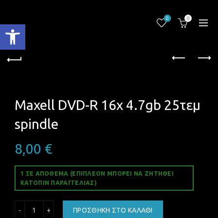
0
0
Ανοίξτε τη γραμμή εργαλείων
Maxell DVD-R 16x 4.7gb 25τεμ
spindle
8,00
€
1 ΣΕ ΑΠΌΘΕΜΑ (ΕΠΙΠΛΈΟΝ ΜΠΟΡΕΊ ΝΑ ΖΗΤΗΘΕΊ
ΚΑΤΌΠΙΝ ΠΑΡΑΓΓΕΛΊΑΣ)
Maxell DVD-R 16x 4.7gb 25τεμ spindle ποσότητα
ΠΡΟΣΘΉΚΗ ΣΤΟ ΚΑΛΆΘΙ