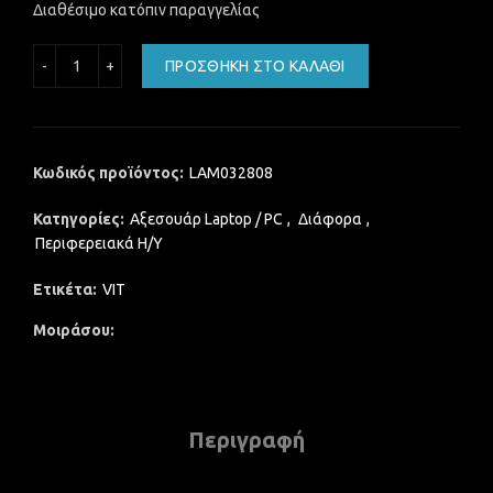
Διαθέσιμο κατόπιν παραγγελίας
Lamtech Mini Web Camera FULL HD ποσότητα
ΠΡΟΣΘΉΚΗ ΣΤΟ ΚΑΛΆΘΙ
Κωδικός προϊόντος:
LAM032808
Κατηγορίες:
Αξεσουάρ Laptop / PC
,
Διάφορα
,
Περιφερειακά Η/Υ
Ετικέτα:
VIT
Μοιράσου
Περιγραφή