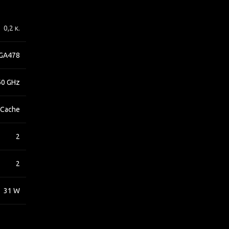
0,2 κ.
GA478
60 GHz
 Cache
2
2
31 W