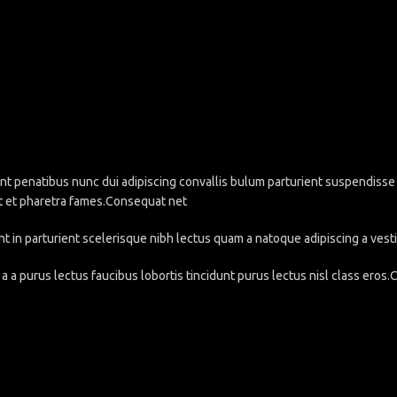
penatibus nunc dui adipiscing convallis bulum parturient suspendisse pa
t et pharetra fames.Consequat net
nt in parturient scelerisque nibh lectus quam a natoque adipiscing a ve
a a purus lectus faucibus lobortis tincidunt purus lectus nisl class eros