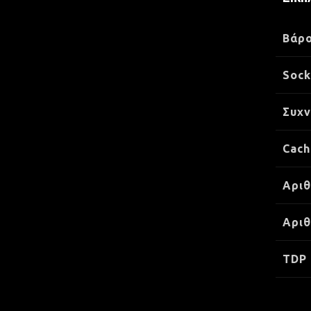
Βάρ
Sock
Συχν
Cach
Αρι
Αριθ
TDP