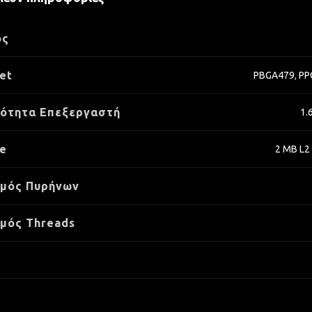
ος
et
PBGA479
,
PP
ότητα Επεξεργαστή
1.
e
2 MB L2
θμός Πυρήνων
μός Threads