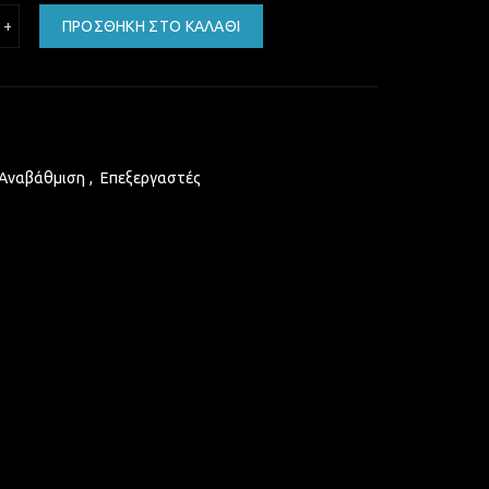
el Core 2 Duo T2300 2M Cache, 1.66 GHz, 667 MHz FSB, PPGA478, PBG
ΠΡΟΣΘΉΚΗ ΣΤΟ ΚΑΛΆΘΙ
 Αναβάθμιση
,
Επεξεργαστές