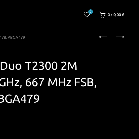
0
0
/
0,00
€
A478, PBGA479
2 Duo T2300 2M
 GHz, 667 MHz FSB,
PBGA479