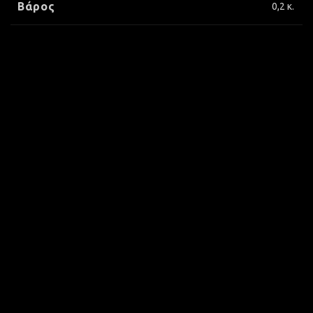
Βάρος
0,2 κ.