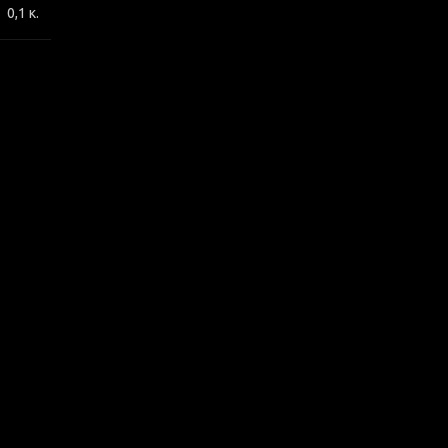
0,1 κ.