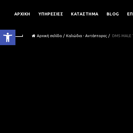
ΑΡΧΙΚΉ
ΥΠΗΡΕΣΊΕΣ
ΚΑΤΆΣΤΗΜΑ
BLOG
ΕΠ
Ανοίξτε τη γραμμή εργαλείων
Αρχική σελίδα
Καλώδια - Αντάπτορες
DMS MALE T