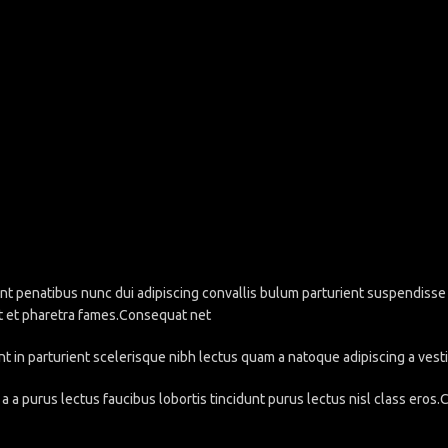
penatibus nunc dui adipiscing convallis bulum parturient suspendisse pa
t et pharetra fames.Consequat net
nt in parturient scelerisque nibh lectus quam a natoque adipiscing a ve
a a purus lectus faucibus lobortis tincidunt purus lectus nisl class eros