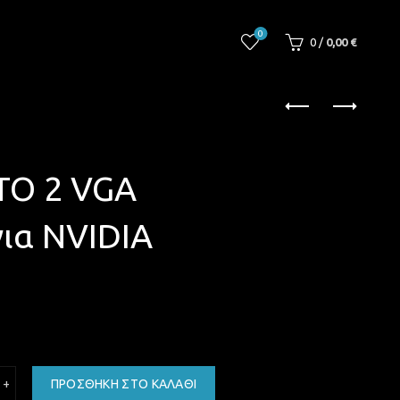
0
0
/
0,00
€
TO 2 VGA
ια NVIDIA
 MALE TO 2 VGA (ADAPTOR για NVIDIA QUADRO) ποσότητα
ΠΡΟΣΘΉΚΗ ΣΤΟ ΚΑΛΆΘΙ