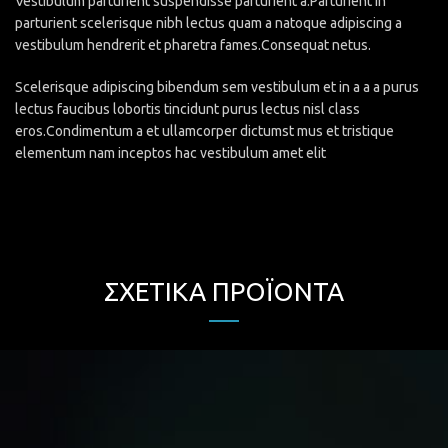
Vestibulum parturient suspendisse parturient a.Parturient in
parturient scelerisque nibh lectus quam a natoque adipiscing a
vestibulum hendrerit et pharetra fames.Consequat netus.
Scelerisque adipiscing bibendum sem vestibulum et in a a a purus
lectus faucibus lobortis tincidunt purus lectus nisl class
eros.Condimentum a et ullamcorper dictumst mus et tristique
elementum nam inceptos hac vestibulum amet elit
ΣΧΕΤΙΚΆ ΠΡΟΪΌΝΤΑ