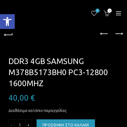
0
0
Ανοίξτε τη γραμμή εργαλείων
DDR3 4GB SAMSUNG
M378B5173BH0 PC3-12800
1600MHZ
40,00
€
Διαθέσιμο κατόπιν παραγγελίας
DDR3 4GB SAMSUNG M378B5173BH0 PC3-12800 1600MHZ
ΠΡΟΣΘΉΚΗ ΣΤΟ ΚΑΛΆΘΙ