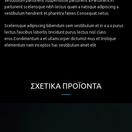
Vestibulum parturient suspendisse parturient a.Parturient in
parturient scelerisque nibh lectus quam a natoque adipiscing a
vestibulum hendrerit et pharetra fames.Consequat netus.
Scelerisque adipiscing bibendum sem vestibulum et in a a a purus
lectus faucibus lobortis tincidunt purus lectus nisl class
eros.Condimentum a et ullamcorper dictumst mus et tristique
elementum nam inceptos hac vestibulum amet elit
ΣΧΕΤΙΚΆ ΠΡΟΪΌΝΤΑ