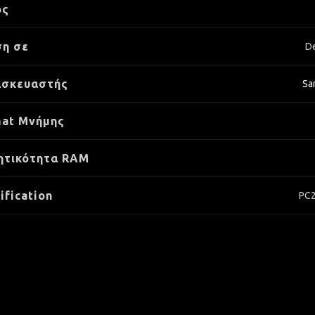
ος
η σε
D
ασκευαστής
Sa
at Μνήμης
ητικότητα RAM
ification
PC