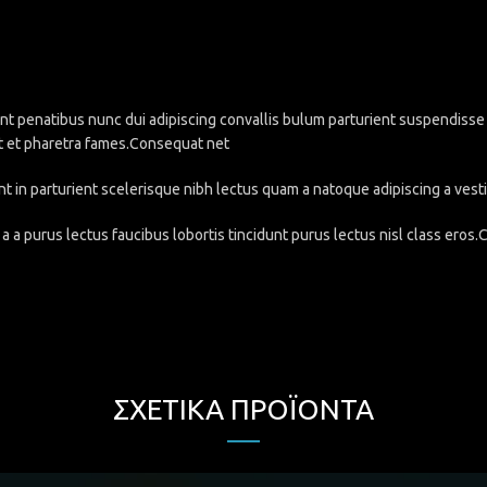
penatibus nunc dui adipiscing convallis bulum parturient suspendisse pa
t et pharetra fames.Consequat net
nt in parturient scelerisque nibh lectus quam a natoque adipiscing a ve
a a purus lectus faucibus lobortis tincidunt purus lectus nisl class eros
ΣΧΕΤΙΚΆ ΠΡΟΪΌΝΤΑ