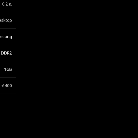
0,2 κ.
esktop
msung
DDR2
1GB
2-6400