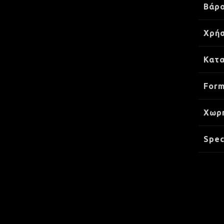
Βάρ
Χρήσ
Κατ
Form
Xωρ
Spec