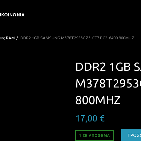
ΙΚΟΙΝΩΝΊΑ
μες RAM
DDR2 1GB SAMSUNG M378T2953GZ3-CF7 PC2-6400 800MHZ
DDR2 1GB 
M378T2953G
800MHZ
17,00
€
ΠΡΟΣ
1 ΣΕ ΑΠΌΘΕΜΑ