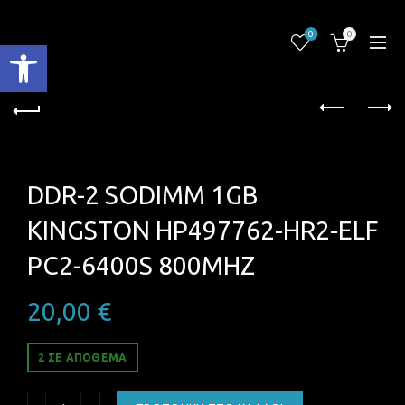
0
0
Ανοίξτε τη γραμμή εργαλείων
DDR-2 SODIMM 1GB
KINGSTON HP497762-HR2-ELF
PC2-6400S 800MHZ
20,00
€
2 ΣΕ ΑΠΌΘΕΜΑ
DDR-2 SODIMM 1GB KINGSTON HP497762-HR2-ELF PC2-64