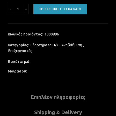
AMD Phenom II X4 940 3.0 GHz, 6MB cache, Socket AM2 & 
ΠΡΟΣΘΉΚΗ ΣΤΟ ΚΑΛΆΘΙ
Κωδικός προϊόντος:
1000896
Κατηγορίες:
Εξαρτήματα Η/Υ - Αναβάθμιση
,
Επεξεργαστές
Ετικέτα:
pat
Μοιράσου
Επιπλέον πληροφορίες
Shipping & Delivery