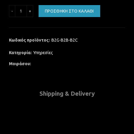
Υποστήριξη/Διασύνδεση παρόχου ηλ. τιμολόγησης B2G, B2
ΠΡΟΣΘΉΚΗ ΣΤΟ ΚΑΛΆΘΙ
Κωδικός προϊόντος:
B2G-B2B-B2C
Κατηγορία:
Υπηρεσίες
Μοιράσου
Shipping & Delivery