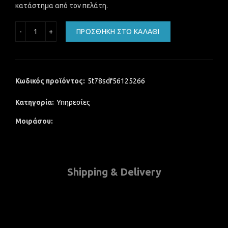
κατάστημα από τον πελάτη.
Βελτιστοποίηση Λειτουργικού Συστήματος Η/Υ ποσότητα
ΠΡΟΣΘΉΚΗ ΣΤΟ ΚΑΛΆΘΙ
Κωδικός προϊόντος:
5t78sdf56125266
Κατηγορία:
Υπηρεσίες
Μοιράσου
Shipping & Delivery