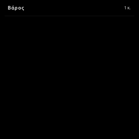
Βάρος
1 κ.