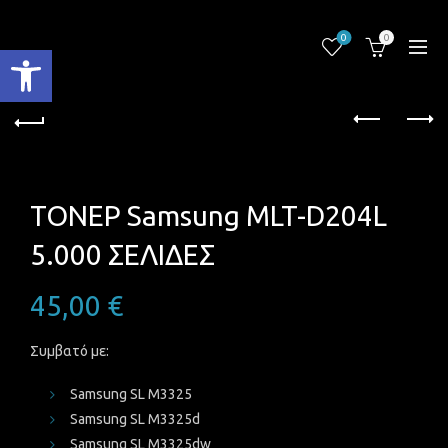
0
0
Ανοίξτε τη γραμμή εργαλείων
ΤΟΝΕΡ Samsung MLT-D204L
5.000 ΣΕΛΙΔΕΣ
45,00
€
Συμβατό με:
Samsung SL M3325
Samsung SL M3325d
Samsung SL M3325dw