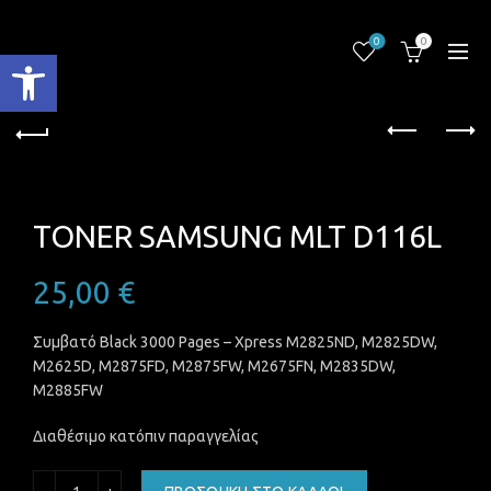
0
0
Ανοίξτε τη γραμμή εργαλείων
TONER SAMSUNG MLT D116L
25,00
€
Συμβατό Black 3000 Pages – Xpress M2825ND, M2825DW,
M2625D, M2875FD, M2875FW, M2675FN, M2835DW,
M2885FW
Διαθέσιμο κατόπιν παραγγελίας
TONER SAMSUNG MLT D116L ποσότητα