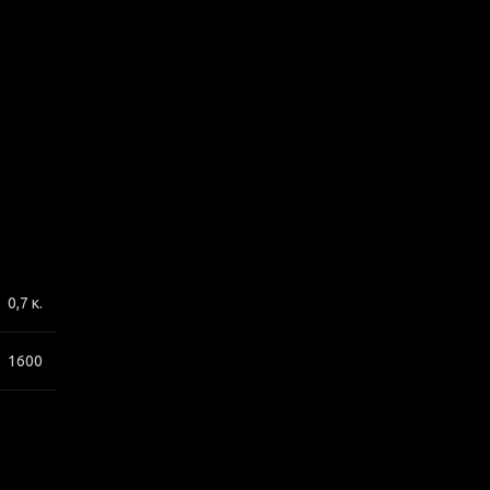
0,7 κ.
1600