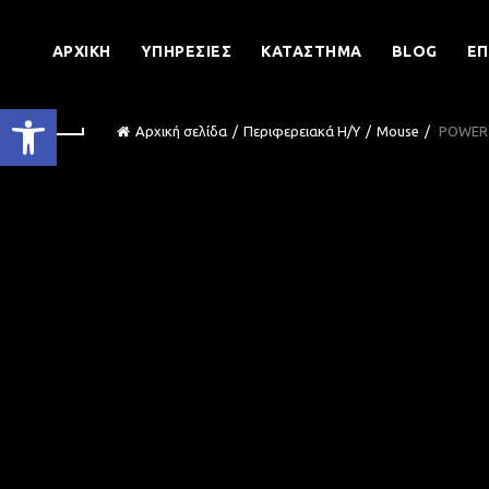
ΑΡΧΙΚΉ
ΥΠΗΡΕΣΊΕΣ
ΚΑΤΆΣΤΗΜΑ
BLOG
ΕΠ
Ανοίξτε τη γραμμή εργαλείων
Αρχική σελίδα
Περιφερειακά Η/Υ
Mouse
POWERTE