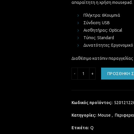
απαραίτητη η χρήση mousepad.
Πλήκτρα: 6Κουμπιά
Σύνδεση: USB
Αισθητήρας: Optical
Τύπος: Standard
Δυνατότητες: Eργονομικό
Διαθέσιμο κατόπιν παραγγελίας
POWERTECH PT-1152 Wirel
ΠΡΟΣΘΉΚΗ Σ
Κωδικός προϊόντος:
52012122
Κατηγορίες:
Mouse
,
Περιφερε
Ετικέτα:
Q