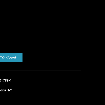
ess Optical Mouse USB & USB-C ποσότητα
ΤΟ ΚΑΛΆΘΙ
01789-1
ιακά Η/Υ