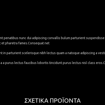
penatibus nunc dui adipiscing convallis bulum parturient suspendisse pa
t et pharetra fames.Consequat net
nt in parturient scelerisque nibh lectus quam a natoque adipiscing a ve
a a purus lectus faucibus lobortis tincidunt purus lectus nisl class eros
ΣΧΕΤΙΚΆ ΠΡΟΪΌΝΤΑ