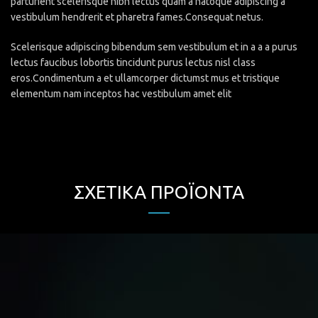
parturient scelerisque nibh lectus quam a natoque adipiscing a
vestibulum hendrerit et pharetra fames.Consequat netus.
Scelerisque adipiscing bibendum sem vestibulum et in a a a purus
lectus faucibus lobortis tincidunt purus lectus nisl class
eros.Condimentum a et ullamcorper dictumst mus et tristique
elementum nam inceptos hac vestibulum amet elit
ΣΧΕΤΙΚΆ ΠΡΟΪΌΝΤΑ