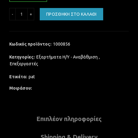
Intel Pentium D Processor 945 4M Cache, 3.40 GHz, 800 MH
ΠΡΟΣΘΉΚΗ ΣΤΟ ΚΑΛΆΘΙ
Κωδικός προϊόντος:
1000856
Κατηγορίες:
Εξαρτήματα Η/Υ - Αναβάθμιση
,
Επεξεργαστές
Ετικέτα:
pat
Μοιράσου
Επιπλέον πληροφορίες
Shipping & Delivery