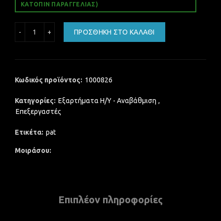
ΚΑΤΌΠΙΝ ΠΑΡΑΓΓΕΛΊΑΣ)
Intel Core 2 Quad Processor Q9000 6M Cache, 2.00 GHz, 1
ΠΡΟΣΘΉΚΗ ΣΤΟ ΚΑΛΆΘΙ
Κωδικός προϊόντος:
1000826
Κατηγορίες:
Εξαρτήματα Η/Υ - Αναβάθμιση
,
Επεξεργαστές
Ετικέτα:
pat
Μοιράσου
Επιπλέον πληροφορίες