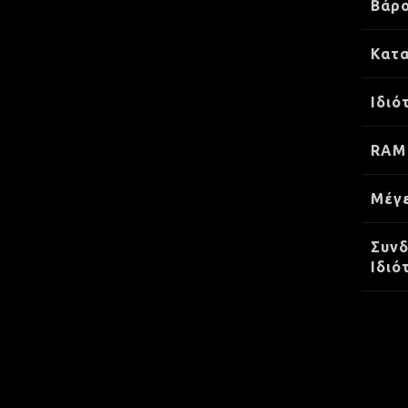
Βάρ
Κατ
Ιδιό
RAM
Μέγ
Συνδ
Ιδιό