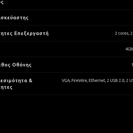
ος
ασκεύαστης
τητες Επεξεργαστή
2 cores, 
4GB
εθος Οθόνης
εσιμότητα &
VGA, FireWire, Ethernet, 2 USB 2.0, 2 U
τητες