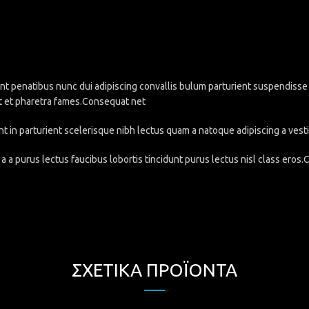
penatibus nunc dui adipiscing convallis bulum parturient suspendisse pa
t et pharetra fames.Consequat net
nt in parturient scelerisque nibh lectus quam a natoque adipiscing a ve
a a purus lectus faucibus lobortis tincidunt purus lectus nisl class eros
ΣΧΕΤΙΚΆ ΠΡΟΪΌΝΤΑ