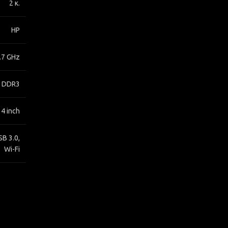
2 κ.
HP
2.7 GHz
 DDR3
14 inch
SB 3.0,
Wi-Fi