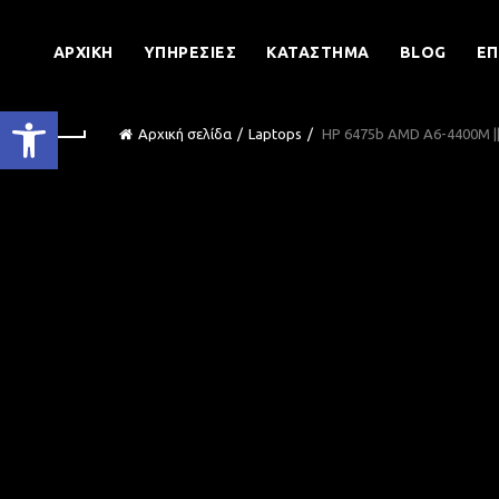
ΑΡΧΙΚΉ
ΥΠΗΡΕΣΊΕΣ
ΚΑΤΆΣΤΗΜΑ
BLOG
ΕΠ
Ανοίξτε τη γραμμή εργαλείων
Αρχική σελίδα
Laptops
HP 6475b AMD A6-4400M || 4