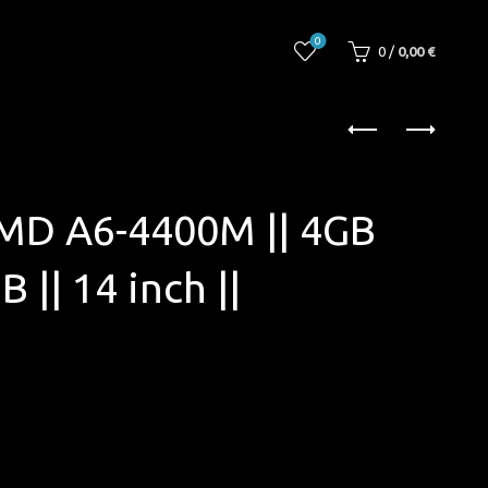
0
0
/
0,00
€
MD A6-4400M || 4GB
 || 14 inch ||