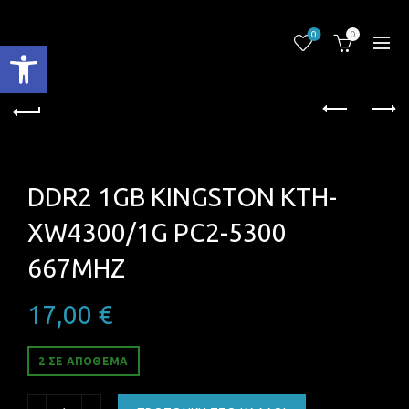
0
0
Ανοίξτε τη γραμμή εργαλείων
DDR2 1GB KINGSTON KTH-
XW4300/1G PC2-5300
667MHZ
17,00
€
2 ΣΕ ΑΠΌΘΕΜΑ
DDR2 1GB KINGSTON KTH-XW4300/1G PC2-5300 667MHZ 