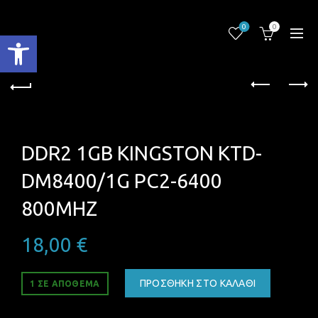
0
0
Ανοίξτε τη γραμμή εργαλείων
DDR2 1GB KINGSTON KTD-
DM8400/1G PC2-6400
800MHZ
18,00
€
ΠΡΟΣΘΉΚΗ ΣΤΟ ΚΑΛΆΘΙ
1 ΣΕ ΑΠΌΘΕΜΑ