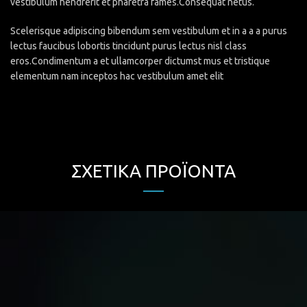
vestibulum hendrerit et pharetra fames.Consequat netus.
Scelerisque adipiscing bibendum sem vestibulum et in a a a purus
lectus faucibus lobortis tincidunt purus lectus nisl class
eros.Condimentum a et ullamcorper dictumst mus et tristique
elementum nam inceptos hac vestibulum amet elit
ΣΧΕΤΙΚΆ ΠΡΟΪΌΝΤΑ