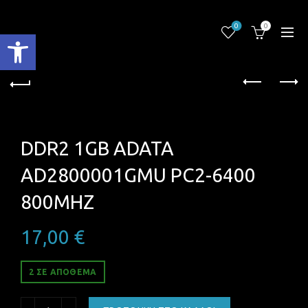
0
0
Ανοίξτε τη γραμμή εργαλείων
DDR2 1GB ADATA
AD2800001GMU PC2-6400
800MHZ
17,00
€
2 ΣΕ ΑΠΌΘΕΜΑ
DDR2 1GB ADATA AD2800001GMU PC2-6400 800MHZ ποσ