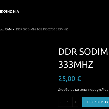
ΙΚΟΙΝΩΝΊΑ
μες RAM
DDR SODIMM 1GB PC-2700 333MHZ
DDR SODIM
333MHZ
25,00
€
Διαθέσιμο κατόπιν παραγγελίας
DDR SODIMM 1GB PC-270
ΠΡΟΣΘΉΚΗ Σ