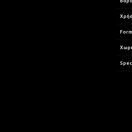
Βάρ
Χρήσ
Form
Xωρ
Spec