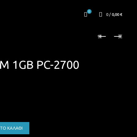
0
0
/
0,00
€
M 1GB PC-2700
0 333MHZ ποσότητα
ΤΟ ΚΑΛΆΘΙ