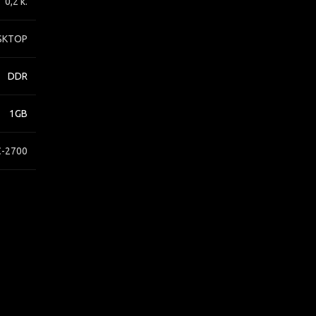
0,2 κ.
SKTOP
DDR
1GB
C-2700