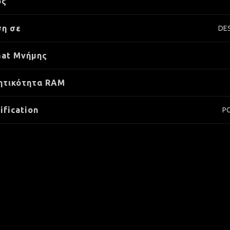
ος
η σε
DE
at Μνήμης
ητικότητα RAM
ification
P