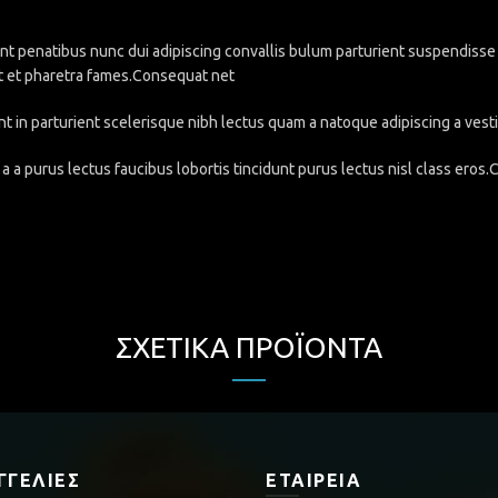
penatibus nunc dui adipiscing convallis bulum parturient suspendisse pa
t et pharetra fames.Consequat net
nt in parturient scelerisque nibh lectus quam a natoque adipiscing a ve
a a purus lectus faucibus lobortis tincidunt purus lectus nisl class eros
ΣΧΕΤΙΚΆ ΠΡΟΪΌΝΤΑ
ΓΓΕΛΊΕΣ
ΕΤΑΙΡΕΊΑ