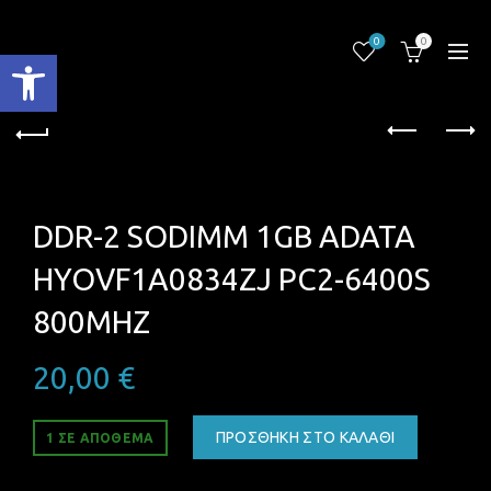
0
0
Ανοίξτε τη γραμμή εργαλείων
DDR-2 SODIMM 1GB ADATA
HYOVF1A0834ZJ PC2-6400S
800MHZ
20,00
€
ΠΡΟΣΘΉΚΗ ΣΤΟ ΚΑΛΆΘΙ
1 ΣΕ ΑΠΌΘΕΜΑ