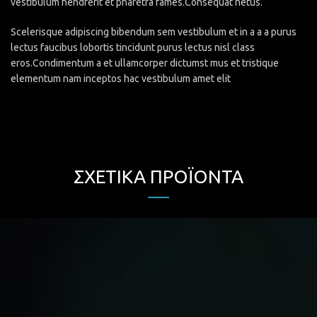
vestibulum hendrerit et pharetra fames.Consequat netus.
Scelerisque adipiscing bibendum sem vestibulum et in a a a purus
lectus faucibus lobortis tincidunt purus lectus nisl class
eros.Condimentum a et ullamcorper dictumst mus et tristique
elementum nam inceptos hac vestibulum amet elit
ΣΧΕΤΙΚΆ ΠΡΟΪΌΝΤΑ