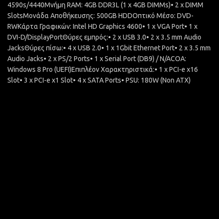
4590s/4440Μνήμη RAM: 4GB DDR3L (1 x 4GB DIMMs)• 2 x DIMM
SlotsΜονάδα Αποθήκευσης: 500GB HDDΟπτικό Μέσο: DVD-
RWΚάρτα Γραφικών: Intel HD Graphics 4600• 1 x VGA Port• 1 x
DVI-D/DisplayPortΘύρες εμπρός:• 2 x USB 3.0• 2 x 3.5 mm Audio
JacksΘύρες πίσω:• 4 x USB 2.0• 1 x 1Gbit Ethernet Port• 2 x 3.5 mm
Audio Jacks• 2 x PS/2 Ports• 1 x Serial Port (DB9) / N/ACOA:
Windows 8 Pro (UEFI)Επιπλέον Χαρακτηριστικά:• 1 x PCI-e x16
Slot• 3 x PCI-e x1 Slot• 4 x SATA Ports• PSU: 180W (Non ATX)