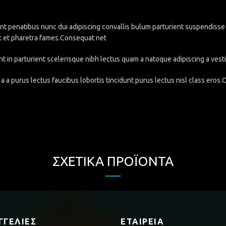
penatibus nunc dui adipiscing convallis bulum parturient suspendisse pa
t et pharetra fames.Consequat net
nt in parturient scelerisque nibh lectus quam a natoque adipiscing a ve
a a purus lectus faucibus lobortis tincidunt purus lectus nisl class eros
ΣΧΕΤΙΚΆ ΠΡΟΪΌΝΤΑ
ΓΓΕΛΊΕΣ
ΕΤΑΙΡΕΊΑ