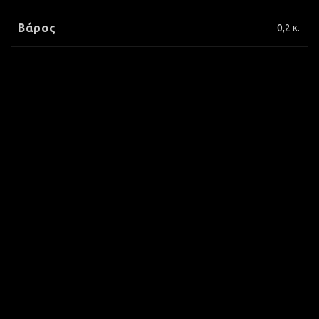
Βάρος
0,2 κ.