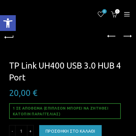
0
0
Ανοίξτε τη γραμμή εργαλείων
TP Link UH400 USB 3.0 HUB 4
Port
20,00
€
1 ΣΕ ΑΠΌΘΕΜΑ (ΕΠΙΠΛΈΟΝ ΜΠΟΡΕΊ ΝΑ ΖΗΤΗΘΕΊ
ΚΑΤΌΠΙΝ ΠΑΡΑΓΓΕΛΊΑΣ)
TP Link UH400 USB 3.0 HUB 4 Port ποσότητα
ΠΡΟΣΘΉΚΗ ΣΤΟ ΚΑΛΆΘΙ