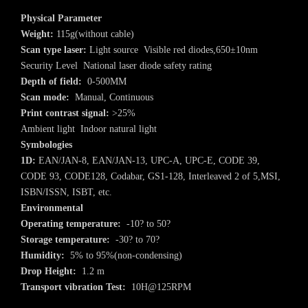
Physical Parameter
Weight:
115g(without cable)
Scan type laser:
Light source Visible red diodes,650±10nm
Security Level National laser diode safety rating
Depth of field:
0-500MM
Scan mode:
Manual, Continuous
Print contrast signal:
>25%
Ambient light Indoor natural light
Symbologies
1D:
EAN/JAN-8, EAN/JAN-13, UPC-A, UPC-E, CODE 39,
CODE 93, CODE128, Codabar, GS1-128, Interleaved 2 of 5,MSI,
ISBN/ISSN, ISBT, etc.
Environmental
Operating temperature:
-10? to 50?
Storage temperature:
-30? to 70?
Humidity:
5% to 95%(non-condensing)
Drop Height:
1.2 m
Transport vibration Test:
10H@125RPM