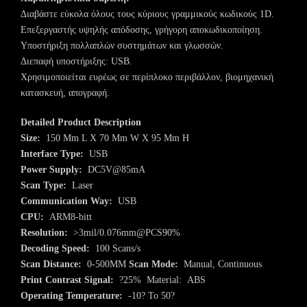
Διαβάστε εύκολα όλους τους κύριους γραμμικούς κωδικούς 1D.
Επεξεργαστής υψηλής απόδοσης, γρήγορη αποκωδικοποίηση.
Υποστήριξη πολλαπλών συστημάτων και γλωσσών.
Διεπαφή υποστήριξης: USB.
Χρησιμοποιείται ευρέως σε περίπλοκο περιβάλλον, βιομηχανική
κατασκευή, απογραφή.
Detailed Product Description
Size:
150 Mm L X 70 Mm W X 95 Mm H
Interface Type:
USB
Power Supply:
DC5V@85mA
Scan Type:
Laser
Communication Way:
USB
CPU:
ARM8-bitt
Resolution:
>3mil/0.076mm@PCS90%
Decoding Speed:
100 Scans/s
Scan Distance:
0-500MM
Scan Mode:
Manual, Continuous
Print Contrast Signal:
?25% Material: ABS
Operating Temperature:
-10? To 50?