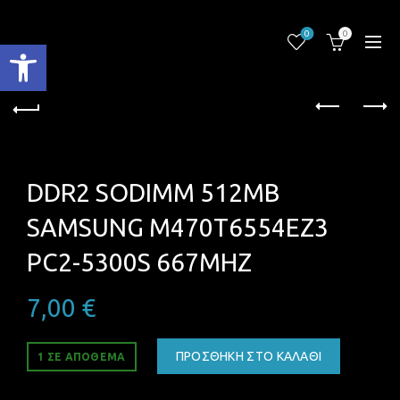
0
0
Ανοίξτε τη γραμμή εργαλείων
DDR2 SODIMM 512MB
SAMSUNG M470T6554EZ3
PC2-5300S 667MHZ
7,00
€
ΠΡΟΣΘΉΚΗ ΣΤΟ ΚΑΛΆΘΙ
1 ΣΕ ΑΠΌΘΕΜΑ