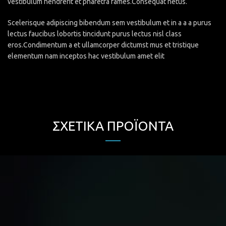
vestibulum hendrerit et pharetra fames.Consequat netus.
Scelerisque adipiscing bibendum sem vestibulum et in a a a purus
lectus faucibus lobortis tincidunt purus lectus nisl class
eros.Condimentum a et ullamcorper dictumst mus et tristique
elementum nam inceptos hac vestibulum amet elit
ΣΧΕΤΙΚΆ ΠΡΟΪΌΝΤΑ