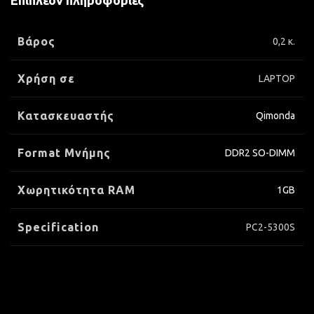
Επιπλέον πληροφορίες
Βάρος
0,2 κ.
Χρήση σε
LAPTOP
Κατασκευαστής
Qimonda
Format Μνήμης
DDR2 SO-DIMM
Xωρητικότητα RAM
1GB
Specification
PC2-5300S