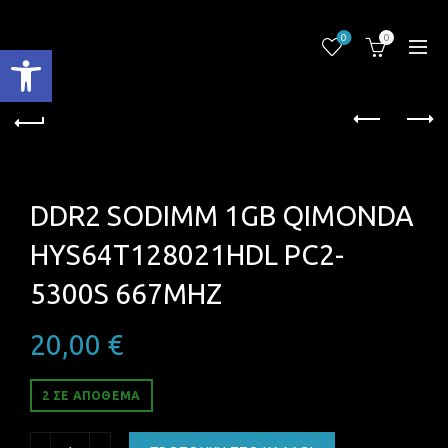
0
0
Ανοίξτε τη γραμμή εργαλείων
DDR2 SODIMM 1GB QIMONDA
HYS64T128021HDL PC2-
5300S 667MHZ
20,00
€
2 ΣΕ ΑΠΌΘΕΜΑ
DDR2 SODIMM 1GB QIMONDA HYS64T128021HDL PC2-530