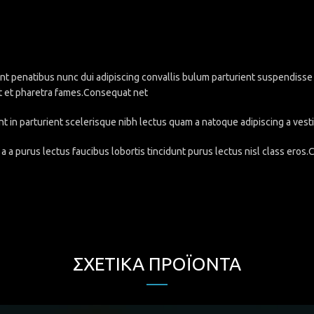
penatibus nunc dui adipiscing convallis bulum parturient suspendisse pa
t et pharetra fames.Consequat net
nt in parturient scelerisque nibh lectus quam a natoque adipiscing a ve
a a purus lectus faucibus lobortis tincidunt purus lectus nisl class eros
ΣΧΕΤΙΚΆ ΠΡΟΪΌΝΤΑ