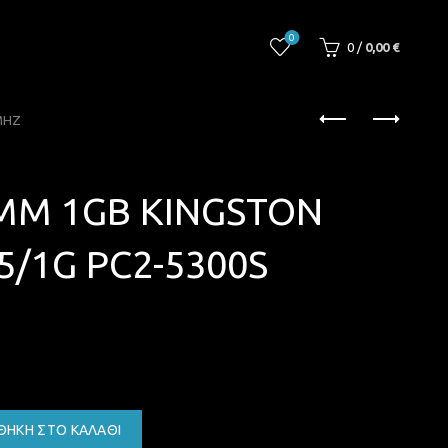
0
0
/
0,00
€
MHZ
MM 1GB KINGSTON
/1G PC2-5300S
ΘΉΚΗ ΣΤΟ ΚΑΛΆΘΙ