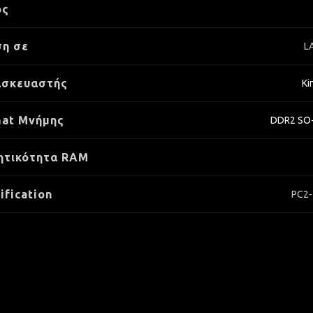
ος
η σε
L
ασκευαστής
Ki
at Μνήμης
DDR2 SO
ητικότητα RAM
ification
PC2