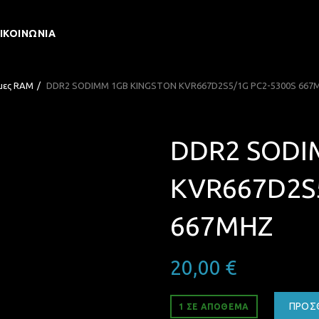
ΙΚΟΙΝΩΝΊΑ
μες RAM
DDR2 SODIMM 1GB KINGSTON KVR667D2S5/1G PC2-5300S 667
DDR2 SODI
KVR667D2S5
667MHZ
20,00
€
ΠΡΟΣ
1 ΣΕ ΑΠΌΘΕΜΑ