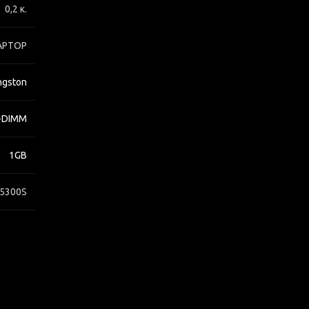
0,2 κ.
APTOP
ngston
-DIMM
1GB
-5300S