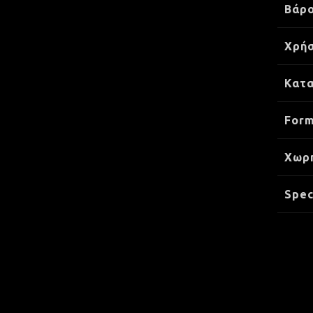
Βάρ
Χρήσ
Κατ
Form
Xωρ
Spec