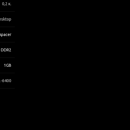
0,2 κ.
esktop
Apacer
DDR2
1GB
2-6400