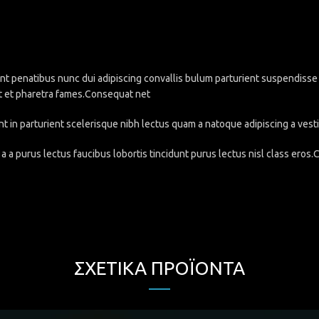
penatibus nunc dui adipiscing convallis bulum parturient suspendisse pa
t et pharetra fames.Consequat net
nt in parturient scelerisque nibh lectus quam a natoque adipiscing a ve
a a purus lectus faucibus lobortis tincidunt purus lectus nisl class eros
ΣΧΕΤΙΚΆ ΠΡΟΪΌΝΤΑ