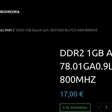
ΙΚΟΙΝΩΝΊΑ
μες RAM
DDR2 1GB Apacer p/n: 78.01GA0.9L5 PC2-6400 800MHZ
DDR2 1GB A
78.01GA0.9
800MHZ
17,00
€
DDR
2 ΣΕ ΑΠΌΘΕΜΑ