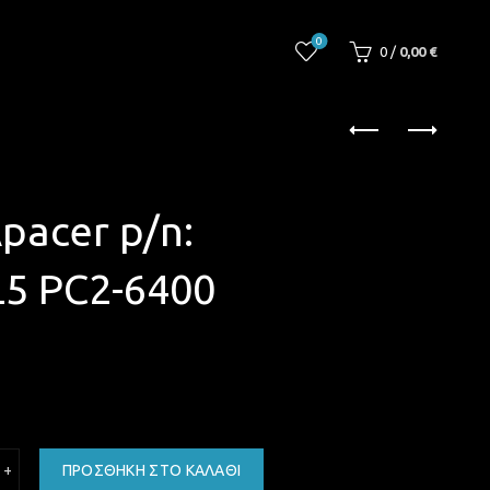
0
0
/
0,00
€
pacer p/n:
L5 PC2-6400
2 1GB Apacer p/n: 78.01GA0.9L5 PC2-6400 800MHZ ποσότητα
ΠΡΟΣΘΉΚΗ ΣΤΟ ΚΑΛΆΘΙ