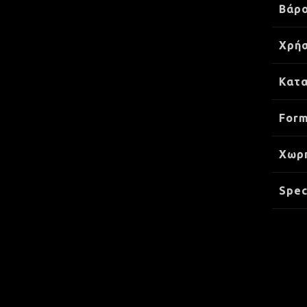
Βάρ
Χρήσ
Κατ
Form
Xωρ
Spec