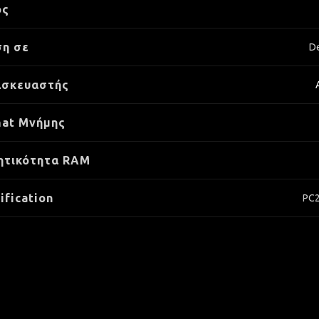
ος
η σε
D
ασκευαστής
at Μνήμης
ητικότητα RAM
ification
PC