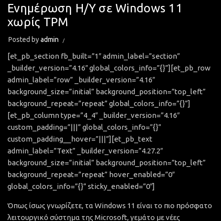
Ενημέρωση Η/Υ σε Windows 11
χωρίς TPM
Posted by
admin
[et_pb_section fb_built=”1″ admin_label=”section”
_builder_version=”4.16″ global_colors_info=”{}”][et_pb_row
admin_label=”row” _builder_version=”4.16″
background_size=”initial” background_position=”top_left”
background_repeat=”repeat” global_colors_info=”{}”]
[et_pb_column type=”4_4″ _builder_version=”4.16″
custom_padding=”|||” global_colors_info=”{}”
custom_padding__hover=”|||”][et_pb_text
admin_label=”Text” _builder_version=”4.27.2″
background_size=”initial” background_position=”top_left”
background_repeat=”repeat” hover_enabled=”0″
global_colors_info=”{}” sticky_enabled=”0″]
Όπως ίσως γνωρίζετε, τα Windows 11 είναι το πιο πρόσφατο
λειτουργικό σύστημα της Microsoft, γεμάτο με νέες